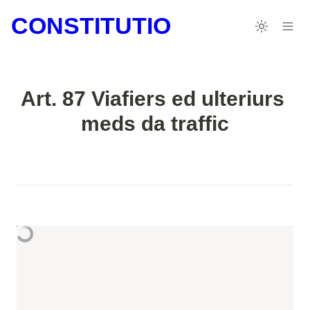
CONSTITUTIO
Art. 87 Viafiers ed ulteriurs 
meds da traffic