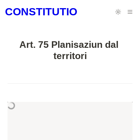
CONSTITUTIO
Art. 75 Planisaziun dal 
territori